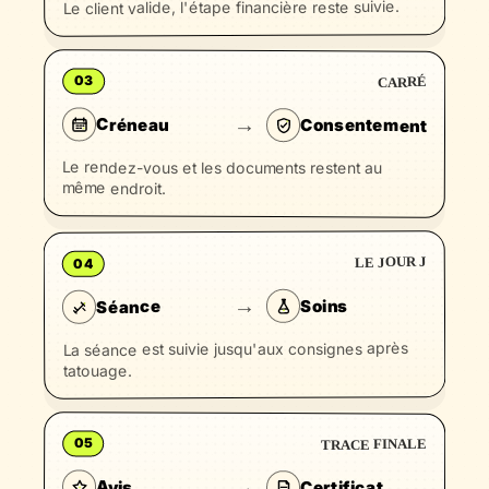
Le client valide, l'étape financière reste suivie.
03
CARRÉ
→
Créneau
Consentement
Le rendez-vous et les documents restent au
même endroit.
LE JOUR J
04
→
Soins
Séance
La séance est suivie jusqu'aux consignes après
tatouage.
05
TRACE FINALE
→
Avis
Certificat