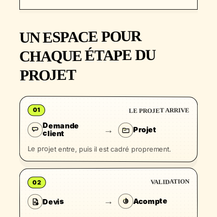
UN ESPACE POUR
CHAQUE ÉTAPE DU
PROJET
01
LE PROJET ARRIVE
Demande
→
Projet
client
Le projet entre, puis il est cadré proprement.
VALIDATION
02
→
Acompte
Devis