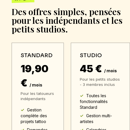
Des offres simples, pensées
pour les indépendants et les
petits studios.
STANDARD
STUDIO
19,90
45 €
/ mois
€
Pour les petits studios
- 3 membres inclus
/ mois
Pour les tatoueurs
Toutes les
indépendants
fonctionnalités
Standard
Gestion
complète des
Gestion multi-
projets tattoo
artistes
Demandes
Calendrier